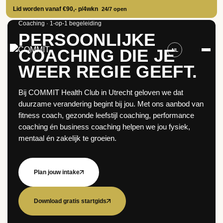
Lid worden vanaf €90,- p/4wkn
24/7 open
Coaching · 1-op-1 begeleiding
PERSOONLIJKE
COACHING DIE JE
NL
WEER REGIE GEEFT.
Bij COMMIT Health Club in Utrecht geloven we dat
duurzame verandering begint bij jou. Met ons aanbod van
fitness coach, gezonde leefstijl coaching, performance
coaching én business coaching helpen we jou fysiek,
mentaal én zakelijk te groeien.
Plan jouw intake
Download gratis startgids