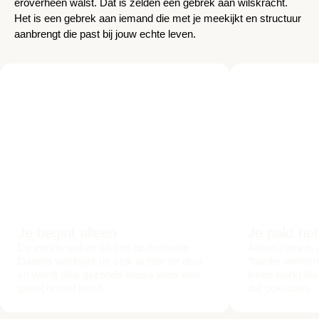
eroverheen walst. Dat is zelden een gebrek aan wilskracht.
Het is een gebrek aan iemand die met je meekijkt en structuur
aanbrengt die past bij jouw echte leven.
Je begint alleen
Je pakt het
De eerste weken lukken op motivatie.
Alleen trainen, 
Daarna verdwijnt de stok achter de deur
"harder werken"
en wordt elke gezonde keuze weer een
leven werkt als
gevecht met jezelf.
dat ook doen.