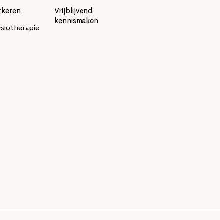
rkeren
Vrijblijvend
kennismaken
ysiotherapie