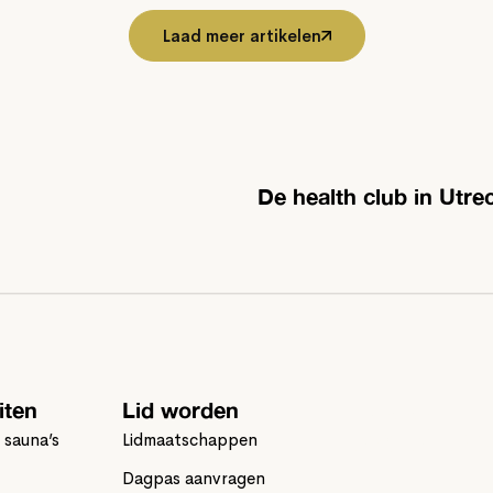
Laad meer artikelen
De health club in Utrec
iten
Lid worden
COMMIT
RIVIERENWI
 sauna’s
Lidmaatschappen
Dagpas aanvragen