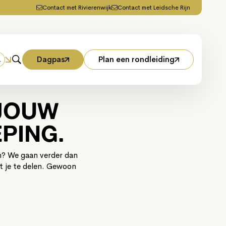
Contact met Rivierenwijk
Contact met Leidsche Rijn
Dagpas
Plan een rondleiding
L
 JOUW
PING.
an? We gaan verder dan
et je te delen. Gewoon