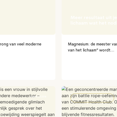
Meer resultaat uit j
lichaam wat het nod
prong van veel moderne
Magnesium: de meester van 
van het lichaam” wordt...
2 MIN LEZEN
NIET-GECATEGORISEERD