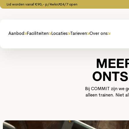
Lid worden vanaf €90,- p/4wkn
24/7 open
Aanbod
Faciliteiten
Locaties
Tarieven
Over ons
MEER
ONTS
Bij COMMIT zijn we ge
alleen trainen. Niet 