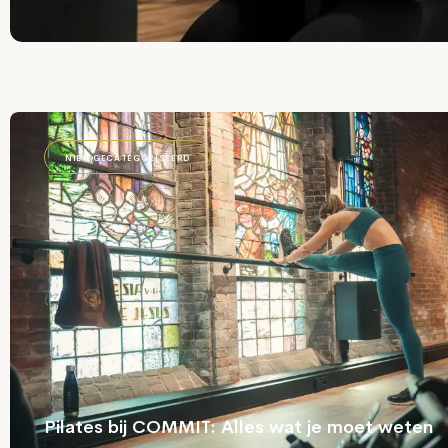
NIET-GECATEGORISEERD
Pilates bij COMMIT: Alles wat je moet weten