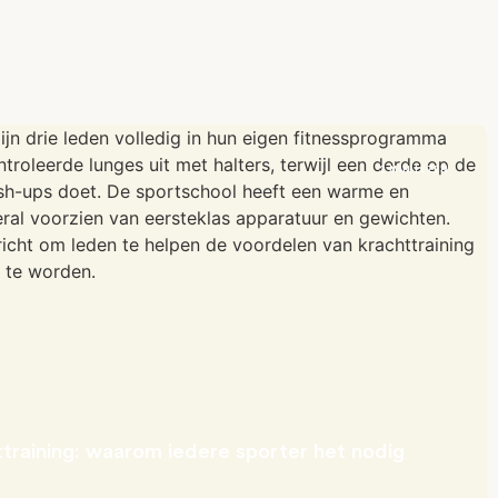
2 MIN LEZEN
training: waarom iedere sporter het nodig