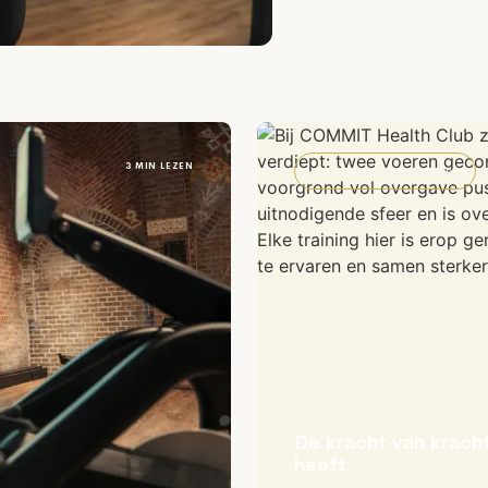
3 MIN LEZEN
NIET-GECATEGORISEERD
De kracht van kracht
heeft