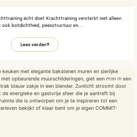
httraining écht doet Krachttraining versterkt niet alleen
t ook botdichtheid, peesstructuur en...
Lees verder
6 MIN LEZEN