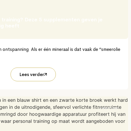
e training? Deze 5 supplementen geven je
ig heeft
ontspanning Als er één mineraal is dat vaak de “smeerolie
Lees verder
4 MIN LEZEN