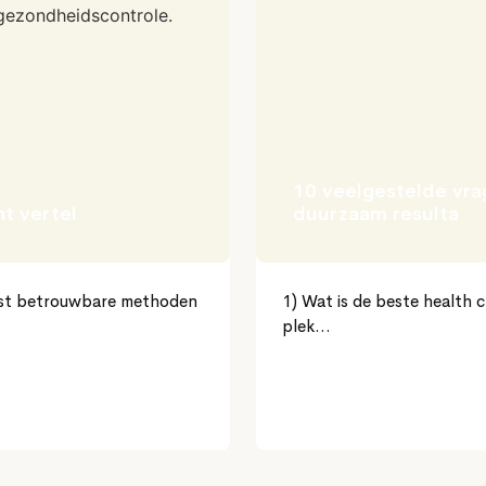
10 veelgestelde vrag
ht vertel
duurzaam resulta
eest betrouwbare methoden
1) Wat is de beste health c
plek...