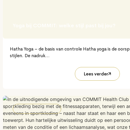
Yoga bij COMMIT: welke stijl past bij jou?
Hatha Yoga – de basis van controle Hatha yoga is de oors
stijlen. De nadruk...
Lees verder
NIET-GECATEGORISEERD