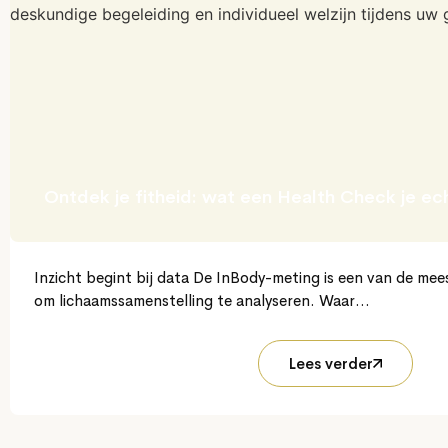
Ontdek je fitheid: wat een Health Check je ec
Inzicht begint bij data De InBody-meting is een van de m
om lichaamssamenstelling te analyseren. Waar...
Lees verder